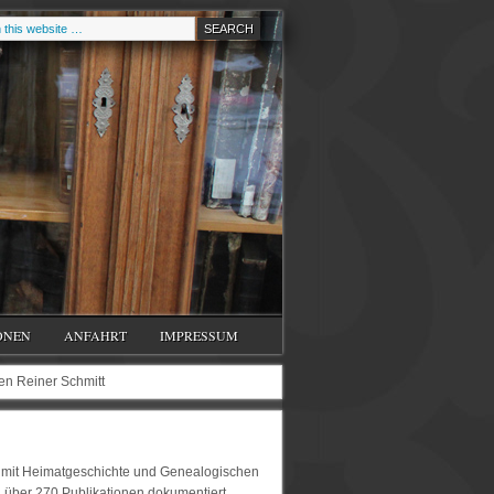
ONEN
ANFAHRT
IMPRESSUM
en Reiner Schmitt
iv mit Heimatgeschichte und Genealogischen
n über 270 Publikationen dokumentiert.