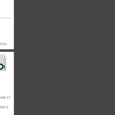
4575)
traße 17
834571