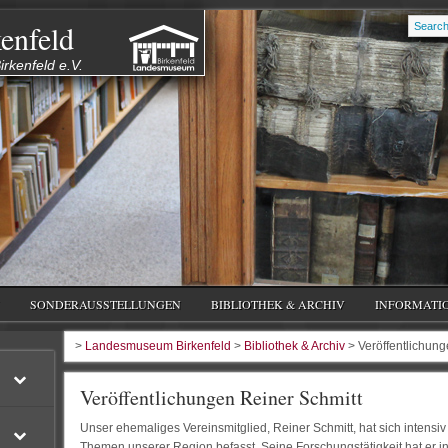
enfeld
rkenfeld e.V.
SONDERAUSSTELLUNGEN
BIBLIOTHEK & ARCHIV
INFORMATI
>
Landesmuseum Birkenfeld
>
Bibliothek & Archiv
> Veröffentlichung
Veröffentlichungen Reiner Schmitt
Unser ehemaliges Vereinsmitglied, Reiner Schmitt, hat sich intens
Themen unserer Region befasst. Seine Forschungstätigkeit hat er i