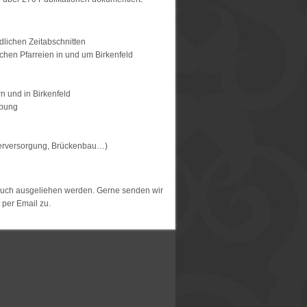
dlichen Zeitabschnitten
chen Pfarreien in und um Birkenfeld
 und in Birkenfeld
ebung
asserversorgung, Brückenbau…)
 auch ausgeliehen werden. Gerne senden wir
 per Email zu.