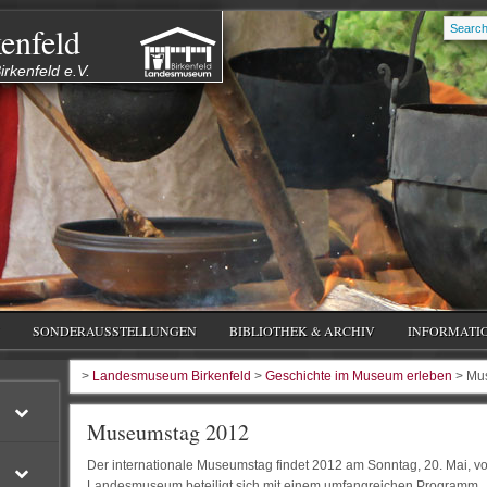
enfeld
rkenfeld e.V.
SONDERAUSSTELLUNGEN
BIBLIOTHEK & ARCHIV
INFORMATI
>
Landesmuseum Birkenfeld
>
Geschichte im Museum erleben
> Mu
Museumstag 2012
Der internationale Museumstag findet 2012 am Sonntag, 20. Mai, von
Landesmuseum beteiligt sich mit einem umfangreichen Programm.