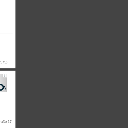
4575)
traße 17