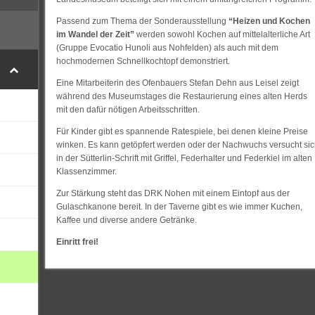
Passend zum Thema der Sonderausstellung
“Heizen und Kochen
im Wandel der Zeit”
werden sowohl Kochen auf mittelalterliche Art
(Gruppe Evocatio Hunoli aus Nohfelden) als auch mit dem
hochmodernen Schnellkochtopf demonstriert.
Eine Mitarbeiterin des Ofenbauers Stefan Dehn aus Leisel zeigt
während des Museumstages die Restaurierung eines alten Herds
mit den dafür nötigen Arbeitsschritten.
Für Kinder gibt es spannende Ratespiele, bei denen kleine Preise
winken. Es kann getöpfert werden oder der Nachwuchs versucht si
in der Sütterlin-Schrift mit Griffel, Federhalter und Federkiel im alten
Klassenzimmer.
Zur Stärkung steht das DRK Nohen mit einem Eintopf aus der
Gulaschkanone bereit. In der Taverne gibt es wie immer Kuchen,
Kaffee und diverse andere Getränke.
Einritt frei!