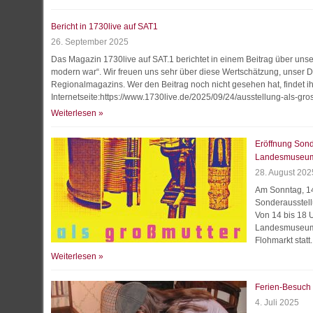
Bericht in 1730live auf SAT1
26. September 2025
Das Magazin 1730live auf SAT.1 berichtet in einem Beitrag über uns
modern war“. Wir freuen uns sehr über diese Wertschätzung, unser 
Regionalmagazins. Wer den Beitrag noch nicht gesehen hat, findet i
Internetseite:https://www.1730live.de/2025/09/24/ausstellung-als-gr
Weiterlesen »
Eröffnung Sond
Landesmuseu
28. August 202
Am Sonntag, 1
Sonderausstell
Von 14 bis 18 
Landesmuseum B
Flohmarkt statt.
Weiterlesen »
Ferien-Besuc
4. Juli 2025