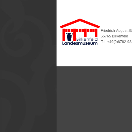
Friedrich-August-S
55765 Birkenfeld
Tel. +49(0)6782-9