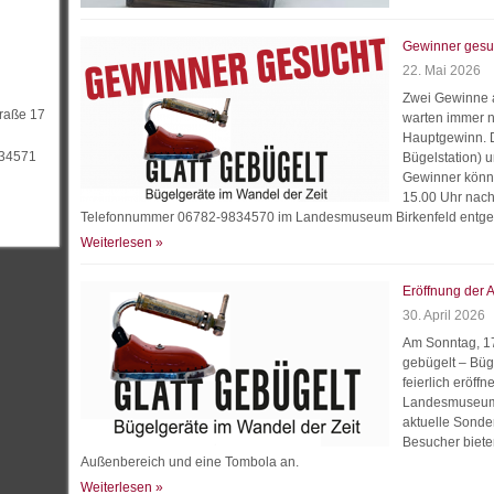
Gewinner gesu
22. Mai 2026
Zwei Gewinne 
traße 17
warten immer n
Hauptgewinn. 
834571
Bügelstation) u
Gewinner könne
15.00 Uhr nach
Telefonnummer 06782-9834570 im Landesmuseum Birkenfeld entg
Weiterlesen »
Eröffnung der A
30. April 2026
Am Sonntag, 17
gebügelt – Büg
feierlich eröffn
Landesmuseum 
aktuelle Sonder
Besucher biete
Außenbereich und eine Tombola an.
Weiterlesen »