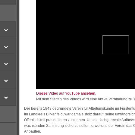
Dieses Video auf YouTube ansehen
.
Mit dem Starten des Videos wird eine aktive Verbindung zu
Der bereits 1843 gegründete Verein für Altertumskunde im Fürstent
im Landkreis Birkenfeld, war damals stolz darauf, seine umfangre
Öffentlichkeit präsentieren zu können. Um die fachgerechte Aufbewa
wachsenden Sammlung sicherzustellen, erweiterte der Verein das
Anbauten.