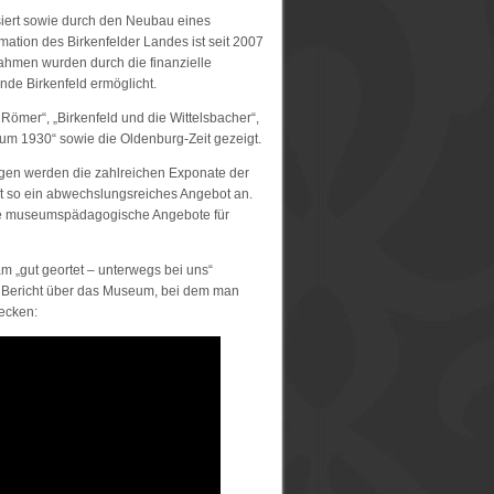
iert sowie durch den Neubau eines
rmation des Birkenfelder Landes ist seit 2007
hmen wurden durch die finanzielle
de Birkenfeld ermöglicht.
mer“, „Birkenfeld und die Wittelsbacher“,
um 1930“ sowie die Oldenburg-Zeit gezeigt.
agen werden die zahlreichen Exponate der
t so ein abwechslungsreiches Angebot an.
ge museumspädagogische Angebote für
 „gut geortet – unterwegs bei uns“
r Bericht über das Museum, bei dem man
decken: