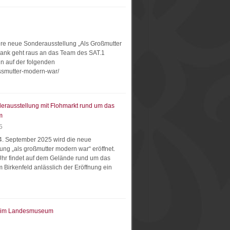
ere neue Sonderausstellung „Als Großmutter
Dank geht raus an das Team des SAT.1
hn auf der folgenden
ossmutter-modern-war/
erausstellung mit Flohmarkt rund um das
m
5
4. September 2025 wird die neue
ung „als großmutter modern war“ eröffnet.
Uhr findet auf dem Gelände rund um das
irkenfeld anlässlich der Eröffnung ein
h im Landesmuseum