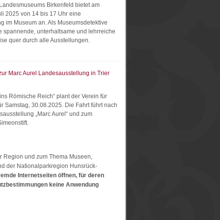
Landesmuseums Birkenfeld bietet am
li 2025 von 14 bis 17 Uhr eine
ng im Museum an. Als Museumsdetektive
ne spannende, unterhaltsame und lehrreiche
se quer durch alle Ausstellungen.
ur Marc Aurel Landesausstellung in Trier
 ins Römische Reich“ plant der Verein für
r Samstag, 30.08.2025. Die Fahrt führt nach
esausstellung „Marc Aurel“ und zum
meonstift.
 zur Region und zum Thema Museen,
nd der Nationalparkregion Hunsrück-
remde Internetseiten öffnen, für deren
schutzbestimmungen keine Anwendung