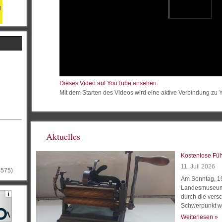
Dieses Video auf YouTube ansehen
.
Mit dem Starten des Videos wird eine aktive Verbindung zu
Aktuelles
Kostenlose Fü
11. Juli 2026
4575)
Am Sonntag, 19
Landesmuseum 
durch die vers
Schwerpunkt wi
Weiterlesen »