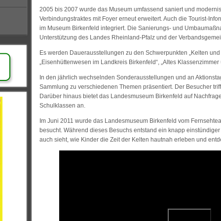
2005 bis 2007 wurde das Museum umfassend saniert und modernis
Verbindungstraktes mit Foyer erneut erweitert. Auch die Tourist-Info
im Museum Birkenfeld integriert. Die Sanierungs- und Umbaumaßna
Unterstützung des Landes Rheinland-Pfalz und der Verbandsgemein
Es werden Dauerausstellungen zu den Schwerpunkten „Kelten und Rö
„Eisenhüttenwesen im Landkreis Birkenfeld“, „Altes Klassenzimmer 
In den jährlich wechselnden Sonderausstellungen und an Aktionst
Sammlung zu verschiedenen Themen präsentiert. Der Besucher triff
Darüber hinaus bietet das Landesmuseum Birkenfeld auf Nachfra
Schulklassen an.
Im Juni 2011 wurde das Landesmuseum Birkenfeld vom Fernsehteam
besucht. Während dieses Besuchs entstand ein knapp einstündige
auch sieht, wie Kinder die Zeit der Kelten hautnah erleben und ent