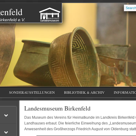
enfeld
rkenfeld e.V.
SONDERAUSSTELLUNGEN
BIBLIOTHEK & ARCHIV
INFORMATI
Landesmuseum Birkenfeld
Das Museum des Vereins für Heimatkunde im Landkreis Birkenfeld 
Landhauses erbaut. Die feierliche Einweihung des „Landesmuseums
Anwesenheit des Großherzogs Friedrich August von Oldenburg statt