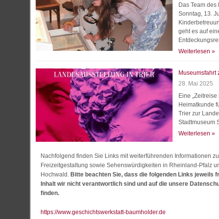
Das Team des 
Sonntag, 13. Ju
Kinderbetreuu
geht es auf ei
Entdeckungsrei
Weiterlesen »
Museumsfahrt z
28. Mai 2025
Eine „Zeitreise
Heimatkunde fü
Trier zur Land
Stadtmuseum Si
Weiterlesen »
Nachfolgend finden Sie Links mit weiterführenden Informationen
Freizeitgestaltung sowie Sehenswürdigkeiten in Rheinland-Pfalz u
Hochwald.
Bitte beachten Sie, dass die folgenden Links jeweils f
Inhalt wir nicht verantwortlich sind und auf die unsere Daten
finden.
https://www.geschichtswerkstatt-baumholder.de