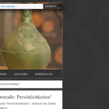
ONEN
ANFAHRT
IMPRESSUM
rsönlichkeiten“
tstraße: Persönlichkeiten“
ße: Persönlichkeiten“, verfasst von Dieter
ltlich.