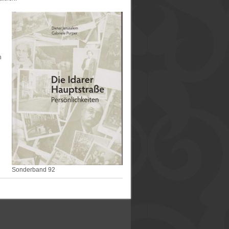
n
Sonderband 92