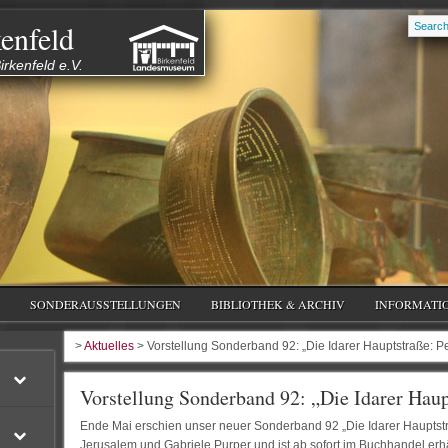
enfeld
rkenfeld e.V.
SONDERAUSSTELLUNGEN
BIBLIOTHEK & ARCHIV
INFORMATI
>
Aktuelles
> Vorstellung Sonderband 92: „Die Idarer Hauptstraße: Pe
Vorstellung Sonderband 92: „Die Idarer Haup
Ende Mai erschien unser neuer Sonderband 92 „Die Idarer Hauptstra
Jerusalem und Gabriele Purper und ist ab sofort im Buchhandel erhä