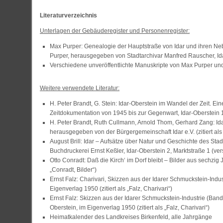
Literaturverzeichnis
Unterlagen der Gebäuderegister und Personenregister:
Max Purper: Genealogie der Hauptstraße von Idar und ihren Ne
Purper, herausgegeben von Stadtarchivar Manfred Rauscher, Id
Verschiedene unveröffentlichte Manuskripte von Max Purper un
Weitere verwendete Literatur:
H. Peter Brandt, G. Stein: Idar-Oberstein im Wandel der Zeit. Ein
Zeitdokumentation von 1945 bis zur Gegenwart, Idar-Oberstein 19
H. Peter Brandt, Ruth Cullmann, Arnold Thom, Gerhard Zang: Ida
herausgegeben von der Bürgergemeinschaft Idar e.V. (zitiert als 
August Brill: Idar – Aufsätze über Natur und Geschichte des Sta
Buchdruckerei Ernst Keßler, Idar-Oberstein 2, Marktstraße 1 (versc
Otto Conradt: Daß die Kirch‘ im Dorf bleibt – Bilder aus sechzig
„Conradt, Bilder“)
Ernst Falz: Charivari, Skizzen aus der Idarer Schmuckstein-Indust
Eigenverlag 1950 (zitiert als „Falz, Charivari“)
Ernst Falz: Skizzen aus der Idarer Schmuckstein-Industrie (Band 
Oberstein, im Eigenverlag 1950 (zitiert als „Falz, Charivari“)
Heimatkalender des Landkreises Birkenfeld, alle Jahrgänge