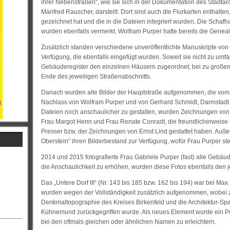
ihrer Nebenstraßen“, wie sie sich in der Dokumentation des Stadtarc
Manfred Rauscher, darstellt. Dort sind auch die Flurkarten enthalte
gezeichnet hat und die in die Dateien integriert wurden. Die Schafhal
wurden ebenfalls vermerkt. Wolfram Purper hatte bereits die Genea
Zusätzlich standen verschiedene unveröffentlichte Manuskripte vo
Verfügung, die ebenfalls eingefügt wurden. Soweit sie nicht zu umf
Gebäuderegister den einzelnen Häusern zugeordnet; bei zu große
Ende des jeweiligen Straßenabschnitts.
Danach wurden alte Bilder der Hauptstraße aufgenommen, die vom 
Nachlass von Wolfram Purper und von Gerhard Schmidt, Darmstadt 
Dateien noch anschaulicher zu gestalten, wurden Zeichnungen von E
Frau Margot Henn und Frau Renate Conradt, die freundlicherweise 
Presser bzw. der Zeichnungen von Ernst Lind gestattet haben. Außer
Oberstein“ ihren Bilderbestand zur Verfügung, wofür Frau Purper ste
2014 und 2015 fotografierte Frau Gabriele Purper (fast) alle Gebäu
die Anschaulichkeit zu erhöhen, wurden diese Fotos ebenfalls den
Das „Untere Dorf III“ (Nr. 143 bis 185 bzw. 162 bis 194) war bei Ma
wurden wegen der Vollständigkeit zusätzlich aufgenommen, wobei 
Denkmaltopographie des Kreises Birkenfeld und die Architektur-Sp
Kühnemund zurückgegriffen wurde. Als neues Element wurde ein Pers
bei den oftmals gleichen oder ähnlichen Namen zu erleichtern.