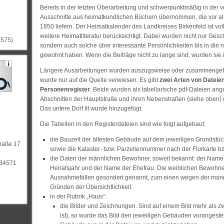
Bereits in der letzten Überarbeitung und schwerpunktmäßig in der
Ausschnitte aus heimatkundlichen Büchern übernommen, die vor al
1850 liefern. Der Heimatkalender des Landkreises Birkenfeld ist v
weitere Heimatliteratur berücksichtigt. Dabei wurden nicht nur G
4575)
sondern auch solche über interessante Persönlichkeiten bis in die 
gewohnt haben. Wenn die Beiträge nicht zu lange sind, wurden sie
Längere Ausarbeitungen wurden auszugsweise oder zusammengefa
wurde nur auf die Quelle verwiesen. Es gibt
zwei Arten von Dateie
Personenregister
. Beide wurden als tabellarische pdf-Dateien ang
Abschnitten der Hauptstraße und ihren Nebenstraßen (siehe oben)
Das untere Dorf III wurde hinzugefügt.
Die Tabellen in den Registerdateien sind wie folgt aufgebaut:
die Bauzeit der ältesten Gebäude auf dem jeweiligen Grundstück, 
traße 17
sowie die Kataster- bzw. Parzellennummer nach der Flurkarte 
die Daten der männlichen Bewohner, soweit bekannt: der Name,
834571
Heiratsjahr und der Name der Ehefrau. Die weiblichen Bewohne
Ausnahmefällen gesondert genannt, zum einen wegen der man
Gründen der Übersichtlichkeit.
in der Rubrik „Haus“:
die Bilder und Zeichnungen. Sind auf einem Bild mehr als z
ist), so wurde das Bild den jeweiligen Gebäuden vorangestel