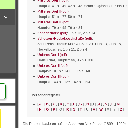
Mittleres Dorf I (pdf)
:
Hauptstr. 41 bis 49, 42 bis 48, Schmidtsgässchen 2 bis 10
Mittleres Dorf II (pdf)
:
Hauptstr. 51 bis 77, 50 bis 74
Mittleres Dorf III (pdf)
:
Hauptstr. 79 bis 95, 76 bis 84
Kobachstraße (pdf)
: 1 bis 13, 2 bis 14
Schützen-/Höckelböschstraße (pdf)
:
Schützenstr. (heute Mainzer Straße): 1 bis 13, 2 bis 16,
Höckelböschstr. 1 bis 15, 2 bis 4
Unteres Dorf I (pdf)
:
Haus Kruel, Hauptstr. 99, 86 bis 108
Unteres Dorf II (pdf)
:
Hauptstr. 101 bis 141, 110 bis 160
Unteres Dorf III (pdf)
:
Hauptstr. 143 bis 185, 162 bis 194
Personenregister:
[
A
] [
B
] [
C
] [
D
] [
E
] [
F
] [
G
] [
H
] [ I ] [
J
] [
K
] [
L
][
M
]
[
N
] [
O
] [
P
] [ Q ] [
R
] [
S
] [
T
] [ U ] [
V
] [
W
] [ X ] [ Y ] [
Z
]
Die Dateien basieren auf der Arbeit von Max Purper (1869 – 1960) 