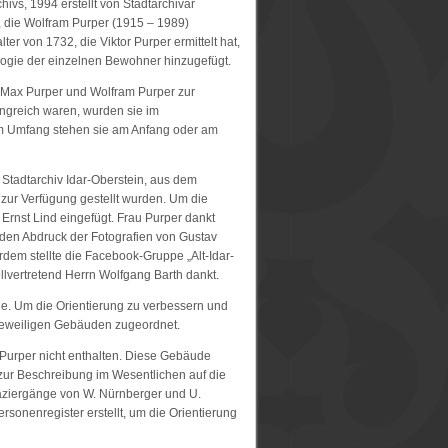
hivs, 1994 erstellt von Stadtarchivar
n, die Wolfram Purper (1915 – 1989)
ter von 1732, die Viktor Purper ermittelt hat,
logie der einzelnen Bewohner hinzugefügt.
n Max Purper und Wolfram Purper zur
angreich waren, wurden sie im
m Umfang stehen sie am Anfang oder am
Stadtarchiv Idar-Oberstein, aus dem
zur Verfügung gestellt wurden. Um die
rnst Lind eingefügt. Frau Purper dankt
den Abdruck der Fotografien von Gustav
dem stellte die Facebook-Gruppe „Alt-Idar-
llvertretend Herrn Wolfgang Barth dankt.
de. Um die Orientierung zu verbessern und
 jeweiligen Gebäuden zugeordnet.
x Purper nicht enthalten. Diese Gebäude
zur Beschreibung im Wesentlichen auf die
aziergänge von W. Nürnberger und U.
onenregister erstellt, um die Orientierung