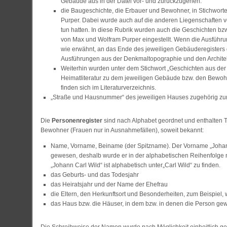
Gebäude aus in der Datei vor- und zurückzugehen.
die Baugeschichte, die Erbauer und Bewohner, in Stichwort
Purper. Dabei wurde auch auf die anderen Liegenschaften v
tun hatten. In diese Rubrik wurden auch die Geschichten b
von Max und Wolfram Purper eingestellt. Wenn die Ausführ
wie erwähnt, an das Ende des jeweiligen Gebäuderegisters g
Ausführungen aus der Denkmaltopographie und den Archite
Weiterhin wurden unter dem Stichwort „Geschichten aus der H
Heimatliteratur zu dem jeweiligen Gebäude bzw. den Bewohn
finden sich im Literaturverzeichnis.
„Straße und Hausnummer“ des jeweiligen Hauses zugehörig zur
Die
Personenregister
sind nach Alphabet geordnet und enthalten 
Bewohner (Frauen nur in Ausnahmefällen), soweit bekannt:
Name, Vorname, Beiname (der Spitzname). Der Vorname „Johann
gewesen, deshalb wurde er in der alphabetischen Reihenfolge ni
„Johann Carl Wild“ ist alphabetisch unter„Carl Wild“ zu finden.
das Geburts- und das Todesjahr
das Heiratsjahr und der Name der Ehefrau
die Eltern, den Herkunftsort und Besonderheiten, zum Beispiel,
das Haus bzw. die Häuser, in dem bzw. in denen die Person gew