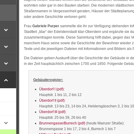
wohnten oder gar in den Bauten starben. Die modernen städtischen S
Straßennamen in Vergessenheit geraten, Häuser der Städteplanung 
oder andere Geschichte verloren geht.
Frau
Gabriele Purper
sammelte die ihr zur Verfügung stehenden In
Stadtteil „Idar“ der Edelsteinstadt Idar-Oberstein und ergänzte sie 
zusammentragen konnte. Diese Sammlung hilft dabei, gegen das 
manchem Haus seine sowie die Geschichte der Bewohner wieder zu
Texte und die jeweiligen Dateien mit Informationen und Bildern als
Die Dateien geben Auskunft über die Geschichte der Gebäude in d
in der Zeit hauptsächlich zwischen 1700 und 1850. Folgende Gebäu
Gebäuderegister:
Überdorf I (pdf)
:
Hauptstr. 1 bis 11, 2 bis 12
Überdorf II (pdf)
:
Hauptstr. 13 bis 23, 14 bis 24, Heldersgässchen 3, 2 bis 1
Überdorf III (pdf)
:
Hauptstr. 25 bis 39, 26 bis 40
Brunnengasse/Burrech (pdf)
(heute Mainzer Straße):
Brunnengasse 1 bis 17, 2 bis 4, Burrech 1 bis 7