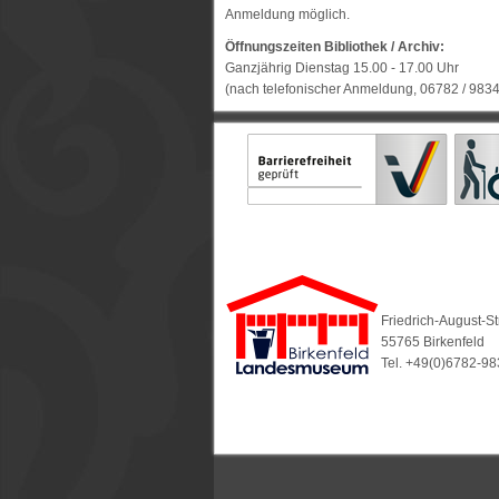
Anmeldung möglich.
Öffnungszeiten Bibliothek / Archiv:
Ganzjährig Dienstag 15.00 - 17.00 Uhr
(nach telefonischer Anmeldung, 06782 / 983
Friedrich-August-S
55765 Birkenfeld
Tel. +49(0)6782-9