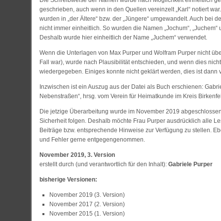
Die Schreibweise der Namen wurde nach Möglichkeit einheitlich ges
geschrieben, auch wenn in den Quellen vereinzelt „Karl“ notiert war
wurden in „der Ältere“ bzw. der „Jüngere“ umgewandelt. Auch bei 
nicht immer einheitlich. So wurden die Namen „Jochum“, „Juchem“
Deshalb wurde hier einheitlich der Name „Juchem“ verwendet.
Wenn die Unterlagen von Max Purper und Wolfram Purper nicht über
Fall war), wurde nach Plausibilität entschieden, und wenn dies nic
wiedergegeben. Einiges konnte nicht geklärt werden, dies ist dann 
Inzwischen ist ein Auszug aus der Datei als Buch erschienen: Gabri
Nebenstraßen“, hrsg. vom Verein für Heimatkunde im Kreis Birkenfe
Die jetzige Überarbeitung wurde im November 2019 abgeschlossen
Sicherheit folgen. Deshalb möchte Frau Purper ausdrücklich alle L
Beiträge bzw. entsprechende Hinweise zur Verfügung zu stellen. 
und Fehler gerne entgegengenommen.
November 2019, 3. Version
erstellt durch (und verantwortlich für den Inhalt):
Gabriele Purper
bisherige Versionen:
November 2019 (3. Version)
November 2017 (2. Version)
November 2015 (1. Version)