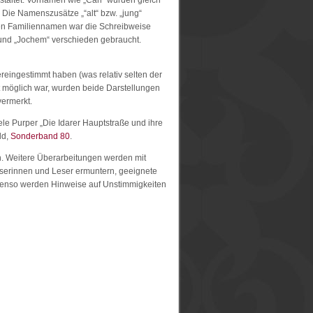
taltet. Vornamen wie „Carl“ wurden gleich
. Die Namenszusätze „“alt“ bzw. „jung“
den Familiennamen war die Schreibweise
 und „Jochem“ verschieden gebraucht.
eingestimmt haben (was relativ selten der
ht möglich war, wurden beide Darstellungen
vermerkt.
ele Purper „Die Idarer Hauptstraße und ihre
ld,
Sonderband 80
.
. Weitere Überarbeitungen werden mit
eserinnen und Leser ermuntern, geeignete
Ebenso werden Hinweise auf Unstimmigkeiten