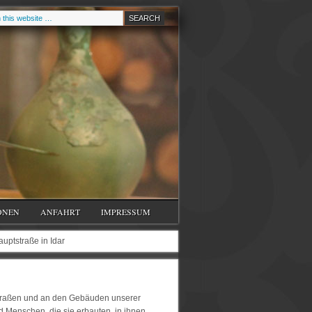
ONEN
ANFAHRT
IMPRESSUM
uptstraße in Idar
 Straßen und an den Gebäuden unserer
d Menschen, die sie erbauten, in ihnen