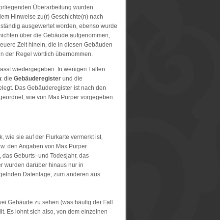
 vorliegenden Überarbeitung wurden
lem Hinweise zu(r) Geschichte(n) nach
ollständig ausgewertet worden, ebenso wurde
eschichten über die Gebäude aufgenommen,
neuere Zeit hinein, die in diesen Gebäuden
 in der Regel wörtlich übernommen.
sst wiedergegeben. In wenigen Fällen
n
: die
Gebäuderegister
und die
elegt. Das Gebäuderegister ist nach den
 geordnet, wie von Max Purper vorgegeben.
wie sie auf der Flurkarte vermerkt ist,
bzw. den Angaben von Max Purper
 das Geburts- und Todesjahr, das
r wurden darüber hinaus nur in
gelnden Datenlage, zum anderen aus
wei Gebäude zu sehen (was häufig der Fall
lt. Es lohnt sich also, von dem einzelnen