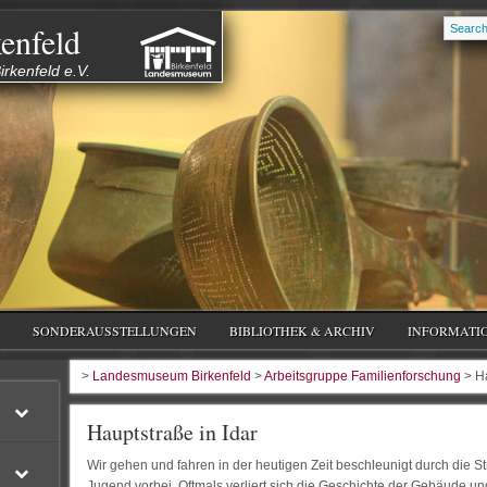
enfeld
rkenfeld e.V.
SONDERAUSSTELLUNGEN
BIBLIOTHEK & ARCHIV
INFORMATI
>
Landesmuseum Birkenfeld
>
Arbeitsgruppe Familienforschung
> Ha
Hauptstraße in Idar
Wir gehen und fahren in der heutigen Zeit beschleunigt durch die
Jugend vorbei. Oftmals verliert sich die Geschichte der Gebäude un