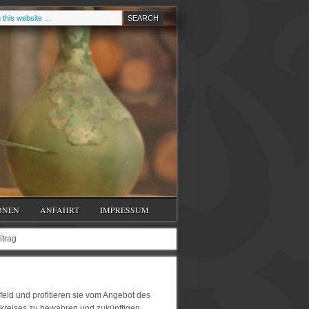
ONEN
ANFAHRT
IMPRESSUM
itrag
feld und profitieren sie vom Angebot des
ndkreises zu bewahren und zukünftigen