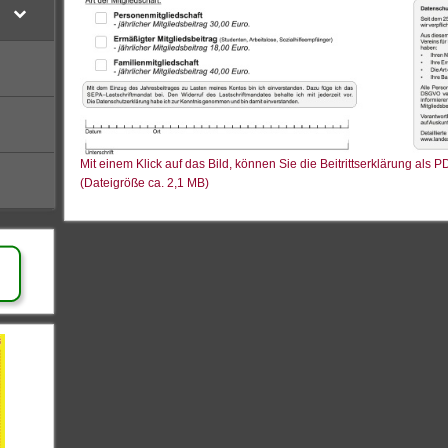
Mit einem Klick auf das Bild, können Sie die Beitrittserklärung al
(Dateigröße ca. 2,1 MB)