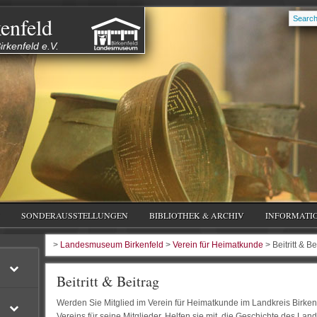
enfeld
rkenfeld e.V.
SONDERAUSSTELLUNGEN
BIBLIOTHEK & ARCHIV
INFORMATI
>
Landesmuseum Birkenfeld
>
Verein für Heimatkunde
> Beitritt & Be
Beitritt & Beitrag
Werden Sie Mitglied im Verein für Heimatkunde im Landkreis Birken
Vereins für seine Mitglieder. Helfen sie mit, die Geschichte des La