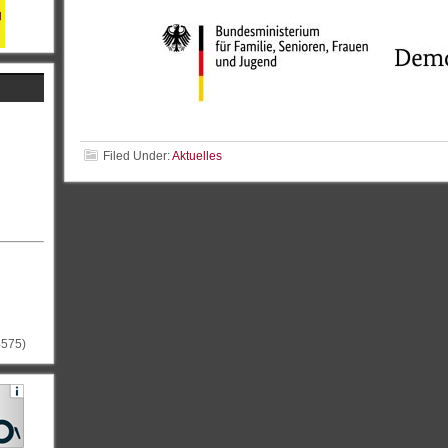
Filed Under:
Aktuelles
4575)