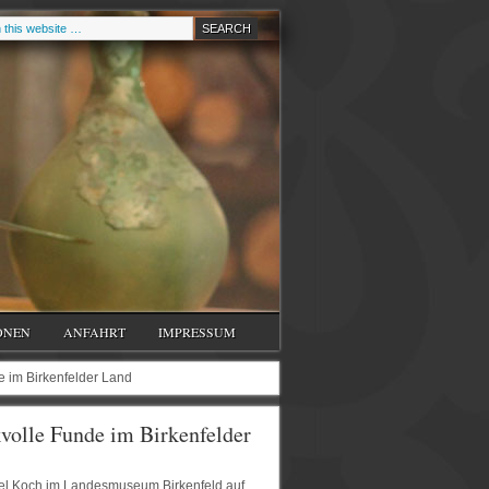
ONEN
ANFAHRT
IMPRESSUM
e im Birkenfelder Land
kvolle Funde im Birkenfelder
ael Koch im Landesmuseum Birkenfeld auf