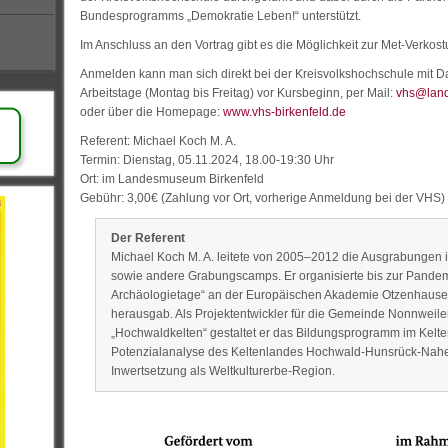
Bundesprogramms „Demokratie Leben!“ unterstützt.
Im Anschluss an den Vortrag gibt es die Möglichkeit zur Met-Verkos
Anmelden kann man sich direkt bei der Kreisvolkshochschule mit
Arbeitstage (Montag bis Freitag) vor Kursbeginn, per Mail:
vhs@landk
oder über die Homepage:
www.vhs-birkenfeld.de
Referent: Michael Koch M. A.
Termin: Dienstag, 05.11.2024, 18.00-19:30 Uhr
Ort: im Landesmuseum Birkenfeld
Gebühr: 3,00€ (Zahlung vor Ort, vorherige Anmeldung bei der VHS)
Der Referent
Michael Koch M. A. leitete von 2005–2012 die Ausgrabungen
sowie andere Grabungscamps. Er organisierte bis zur Pandemi
Archäologietage“ an der Europäischen Akademie Otzenhause
herausgab. Als Projektentwickler für die Gemeinde Nonnweile
„Hochwaldkelten“ gestaltet er das Bildungsprogramm im Kelten
Potenzialanalyse des Keltenlandes Hochwald-Hunsrück-Nahe 
Inwertsetzung als Weltkulturerbe-Region.