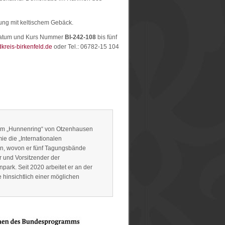
tung mit keltischem Gebäck.
 Datum und Kurs Nummer
BI-242-108
bis fünf
reis-birkenfeld.de
oder Tel.: 06782-15 104
 im „Hunnenring“ von Otzenhausen
e die „Internationalen
n, wovon er fünf Tagungsbände
r und Vorsitzender der
park. Seit 2020 arbeitet er an der
hinsichtlich einer möglichen