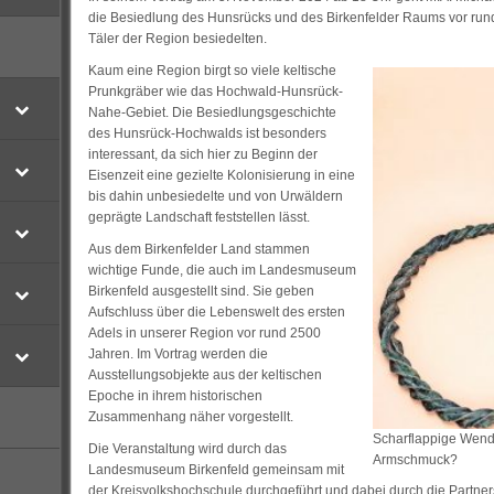
die Besiedlung des Hunsrücks und des Birkenfelder Raums vor rund
Täler der Region besiedelten.
Kaum eine Region birgt so viele keltische
Prunkgräber wie das Hochwald-Hunsrück-
Nahe-Gebiet. Die Besiedlungsgeschichte
des Hunsrück-Hochwalds ist besonders
interessant, da sich hier zu Beginn der
Eisenzeit eine gezielte Kolonisierung in eine
bis dahin unbesiedelte und von Urwäldern
geprägte Landschaft feststellen lässt.
Aus dem Birkenfelder Land stammen
wichtige Funde, die auch im Landesmuseum
Birkenfeld ausgestellt sind. Sie geben
Aufschluss über die Lebenswelt des ersten
Adels in unserer Region vor rund 2500
Jahren. Im Vortrag werden die
Ausstellungsobjekte aus der keltischen
Epoche in ihrem historischen
Zusammenhang näher vorgestellt.
Scharflappige Wende
Die Veranstaltung wird durch das
Armschmuck?
Landesmuseum Birkenfeld gemeinsam mit
der Kreisvolkshochschule durchgeführt und dabei durch die Partne