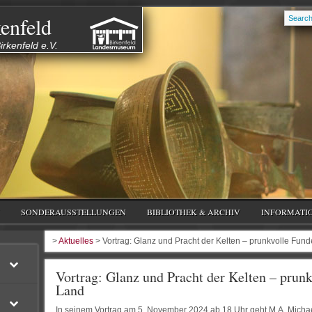
enfeld
rkenfeld e.V.
SONDERAUSSTELLUNGEN
BIBLIOTHEK & ARCHIV
INFORMATI
>
Aktuelles
> Vortrag: Glanz und Pracht der Kelten – prunkvolle Fund
Vortrag: Glanz und Pracht der Kelten – prun
Land
In seinem Vortrag am 5. November 2024 ab 18 Uhr geht M.A. Mich